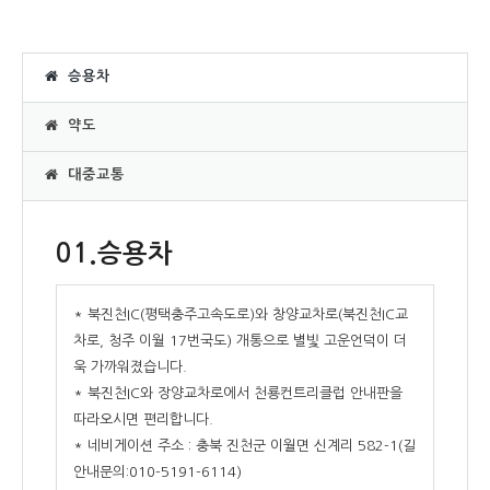
승용차
약도
대중교통
01.승용차
* 북진천IC(평택충주고속도로)와 창양교차로(북진천IC교
차로, 청주 이월 17번국도) 개통으로 별빛 고운언덕이 더
욱 가까워졌습니다.
* 북진천IC와 장양교차로에서 천룡컨트리클럽 안내판을
따라오시면 편리합니다.
* 네비게이션 주소 : 충북 진천군 이월면 신계리 582-1(길
안내문의:010-5191-6114)