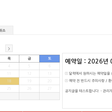
취소
>
목
금
토
예약일 : 2026년 
4
5
6
11
12
13
달력에서 원하시는 예약일을 
예약 전 반드시 주의사항 / 
18
19
20
25
26
27
공지글을 테스트합니다. - 관