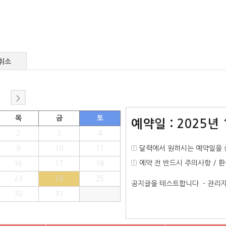
취소
>
목
금
토
예약일 : 2025년 
2
3
4
9
10
11
달력에서 원하시는 예약일을 
예약 전 반드시 주의사항 / 
16
17
18
23
24
25
공지글을 테스트합니다. - 관
30
31