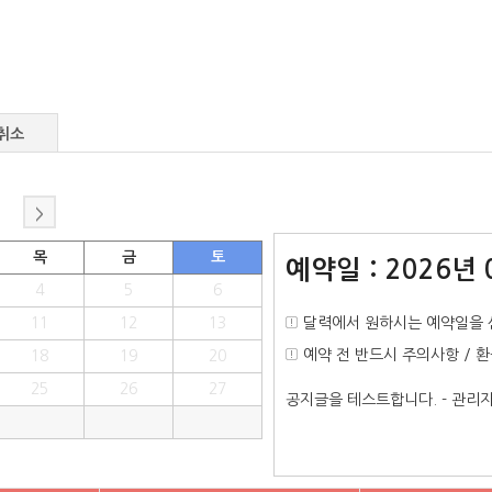
취소
>
목
금
토
예약일 : 2026년 
4
5
6
11
12
13
달력에서 원하시는 예약일을 
예약 전 반드시 주의사항 / 
18
19
20
25
26
27
공지글을 테스트합니다. - 관